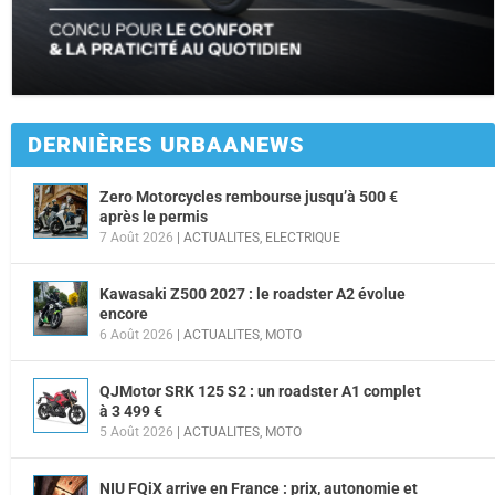
DERNIÈRES URBAANEWS
Zero Motorcycles rembourse jusqu’à 500 €
après le permis
7 Août 2026
|
ACTUALITES
,
ELECTRIQUE
Kawasaki Z500 2027 : le roadster A2 évolue
encore
6 Août 2026
|
ACTUALITES
,
MOTO
QJMotor SRK 125 S2 : un roadster A1 complet
à 3 499 €
5 Août 2026
|
ACTUALITES
,
MOTO
NIU FQiX arrive en France : prix, autonomie et