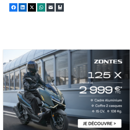
Facebook
LinkedIn
X
WhatsApp
E-mail
Marque-page